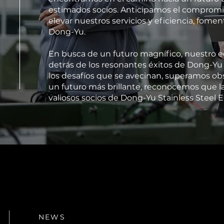
estimados socios. Anticipamos el compromis
elevar nuestros servicios y eficiencia, fome
Dong-Yu.
En busca de un futuro magnífico, nuestro eq
detrás de los resonantes éxitos de Dong-Yu 
los desafíos que se avecinan, superamos o
un futuro más brillante, reconocemos que la
valiosos socios de Dong-Yu Stainless Steel En
NEWS