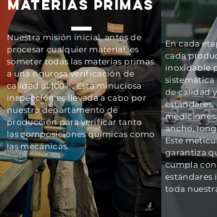
MATERIAS PRIMAS
Nuestra misión inicial, antes de
En cada eta
procesar cualquier material, es
cada produc
someter todas las materias primas
inoxidable 
a una rigurosa verificación de
sistemática
calidad al 100%. Esta minuciosa
de calidad y
inspección es llevada a cabo por
estándares,
nuestro departamento de
mediciones 
producción para verificar tanto
ancho, long
las composiciones químicas como
Este meticu
las mecánicas.
garantiza q
cumpla con 
estándares
toda nuestr